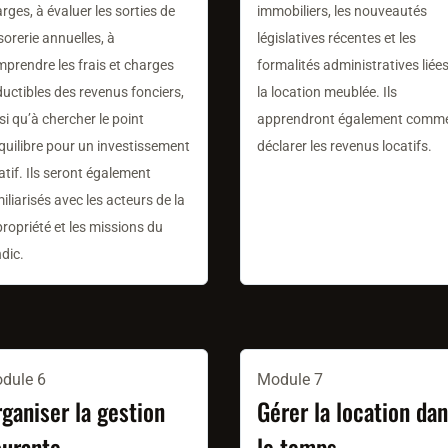
rges, à évaluer les sorties de
immobiliers, les nouveautés
sorerie annuelles, à
législatives récentes et les
prendre les frais et charges
formalités administratives liée
uctibles des revenus fonciers,
la location meublée. Ils
si qu’à chercher le point
apprendront également comm
quilibre pour un investissement
déclarer les revenus locatifs.
atif. Ils seront également
iliarisés avec les acteurs de la
ropriété et les missions du
dic.
dule 6
Module 7
ganiser la gestion
Gérer la location da
ourante
le temps