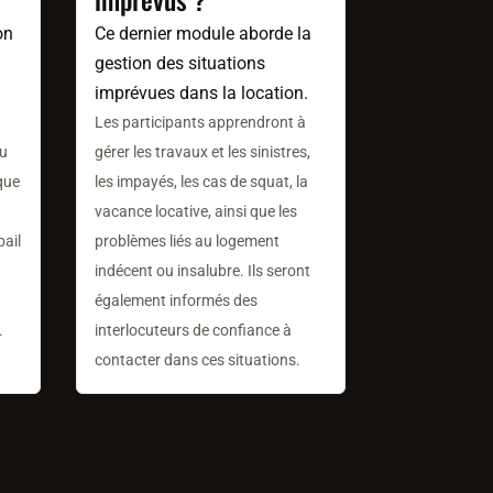
on
Ce dernier module aborde la
gestion des situations
imprévues dans la location.
Les participants apprendront à
du
gérer les travaux et les sinistres,
 que
les impayés, les cas de squat, la
vacance locative, ainsi que les
bail
problèmes liés au logement
indécent ou insalubre. Ils seront
également informés des
.
interlocuteurs de confiance à
contacter dans ces situations.