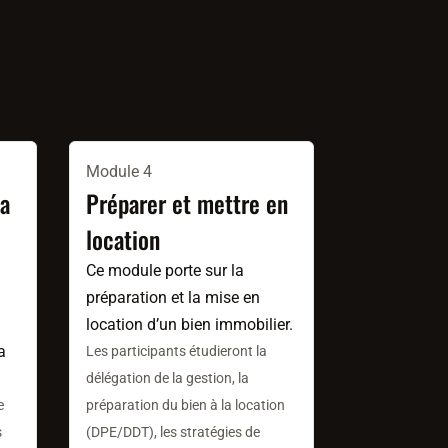
Module 4
la
Préparer et mettre en
location
Ce module porte sur la
préparation et la mise en
location d’un bien immobilier.
a
Les participants étudieront la
délégation de la gestion, la
e
préparation du bien à la location
s
(DPE/DDT), les stratégies de