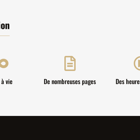
ion


 à vie
De nombreuses pages
Des heure