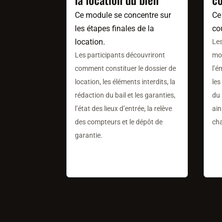
Ce module se concentre sur
Ce
les étapes finales de la
co
location.
Les
Les participants découvriront
mod
comment constituer le dossier de
l’é
location, les éléments interdits, la
les
rédaction du bail et les garanties,
du 
l’état des lieux d’entrée, la relève
ain
des compteurs et le dépôt de
ch
garantie.