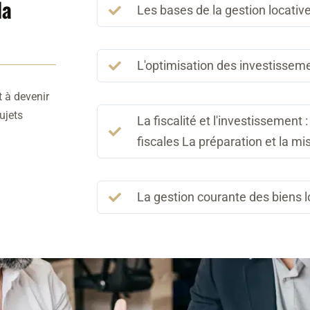
la
Les bases de la gestion locativ

L'optimisation des investisseme

t à devenir
ujets
La fiscalité et l'investissemen

fiscales La préparation et la mi
La gestion courante des biens l
