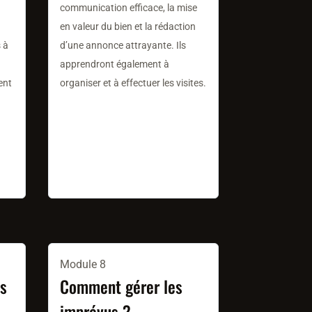
communication efficace, la mise
en valeur du bien et la rédaction
s à
d’une annonce attrayante. Ils
apprendront également à
ent
organiser et à effectuer les visites.
Module 8
ns
Comment gérer les
imprévus ?