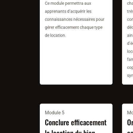
Ce module permettra aux
cha
apprenants d’acquérir les
tré
connaissances nécessaires pour
com
gérer efficacement chaque type
déd
de location.
ain
d’é
loc
fam
cop
syn
Module 5
Mo
Conclure efficacement
Or
la location du bien
c