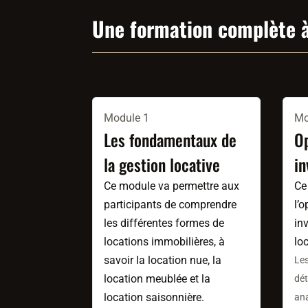
Une formation complète 
Module 1
Mo
Les fondamentaux de
O
la gestion locative
i
Ce module va permettre aux
Ce
participants de comprendre
l’
les différentes formes de
in
locations immobilières, à
loc
savoir la location nue, la
Les
location meublée et la
dét
location saisonnière.
ana